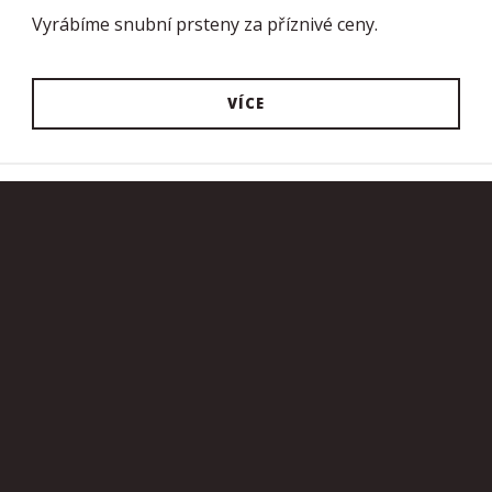
Vyrábíme snubní prsteny za příznivé ceny.
VÍCE
O nás
DÍLNA